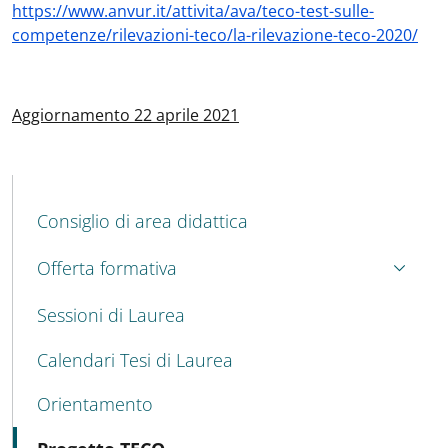
https://www.anvur.it/attivita/ava/teco-test-sulle-
competenze/rilevazioni-teco/la-rilevazione-teco-2020/
Aggiornamento 22 aprile 2021
MENU CEV SECOND NAVIGATION
Consiglio di area didattica
Offerta formativa
Sessioni di Laurea
Calendari Tesi di Laurea
Orientamento
Attivo