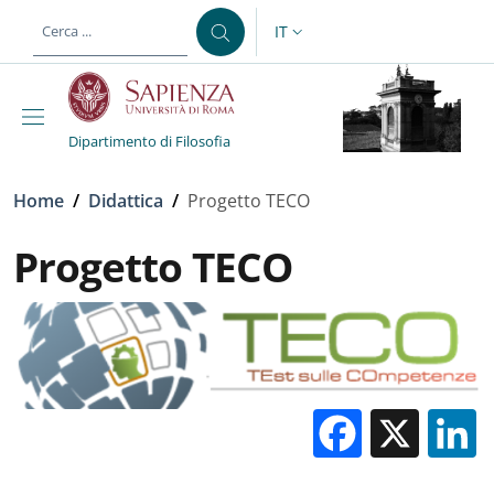
Salta al contenuto principale
Skip to footer content
IT
SELETTORE LINGUA: CURREN
Dipartimento di Filosofia
Briciole di pane
Home
/
Didattica
/
Progetto TECO
Progetto TECO
Facebo
X