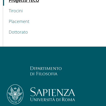
Progetto TECO
Tirocini
Placement
Dottorato