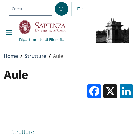
Salta al contenuto principale
Skip to footer content
IT
SELETTORE LINGUA: CURREN
Dipartimento di Filosofia
Briciole di pane
Home
/
Strutture
/
Aule
Aule
Facebo
X
MENU CEV SECOND NAVIGATION
Strutture