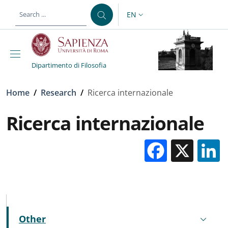
Skip to main content
Skip to footer content
EN
LANGUAGE SWITCHER: CURR
Dipartimento di Filosofia
Breadcrumb
Home
/
Research
/
Ricerca internazionale
Ricerca internazionale
Facebo
X
MENU CEV SECOND NAVIGATION
Other
Active