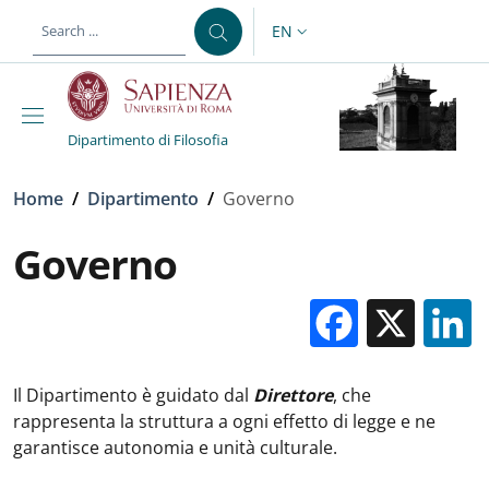
Skip to main content
Skip to footer content
EN
LANGUAGE SWITCHER: CURR
Dipartimento di Filosofia
Breadcrumb
Home
/
Dipartimento
/
Governo
Governo
Facebo
X
Il Dipartimento è guidato dal
Direttore
, che
rappresenta la struttura a ogni effetto di legge e ne
garantisce autonomia e unità culturale.