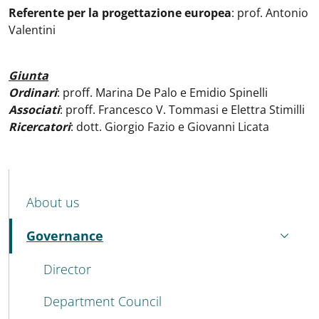
Referente per la progettazione europea
: prof. Antonio
Valentini
Giunta
Ordinari
: proff. Marina De Palo e Emidio Spinelli
Associati
: proff. Francesco V. Tommasi e Elettra Stimilli
Ricercatori
: dott. Giorgio Fazio e Giovanni Licata
MENU CEV SECOND NAVIGATION
About us
Governance
Active
Director
Department Council