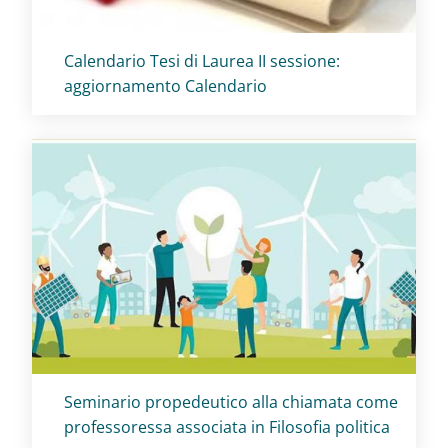
Titolo card
:
Calendario Tesi di Laurea II sessione:
aggiornamento Calendario
Titolo card
:
Seminario propedeutico alla chiamata come
professoressa associata in Filosofia politica