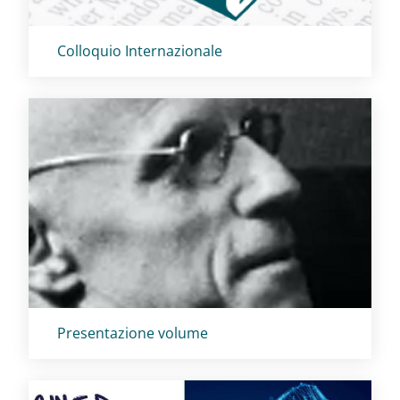
Titolo card
:
Colloquio Internazionale
Titolo card
:
Presentazione volume