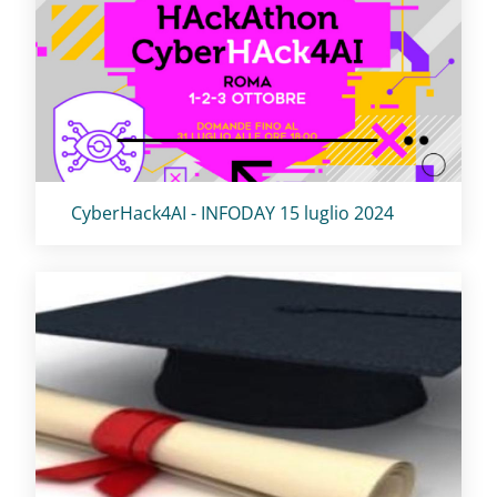
Titolo card
:
CyberHack4AI - INFODAY 15 luglio 2024