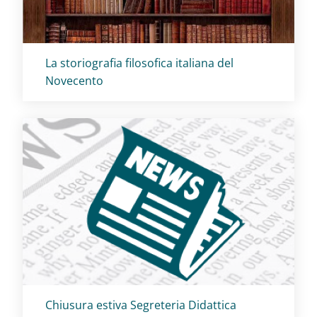
Titolo card
:
La storiografia filosofica italiana del
Novecento
Titolo card
:
Chiusura estiva Segreteria Didattica