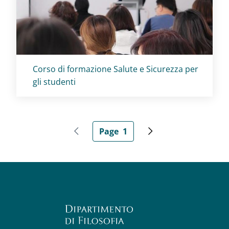
Titolo card
:
Corso di formazione Salute e Sicurezza per
gli studenti
Pagination
Page
1
Previous page
Current page
Next page