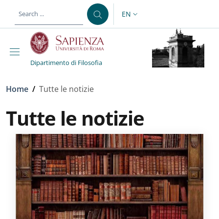
Skip to main content
Skip to footer content
EN
LANGUAGE SWITCHER: CURR
Dipartimento di Filosofia
Breadcrumb
Home
/
Tutte le notizie
Tutte le notizie