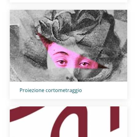
Titolo card
:
Proiezione cortometraggio