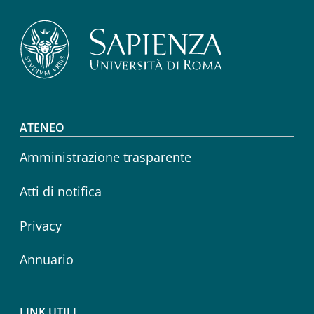
Footer menu
ATENEO
Amministrazione trasparente
Atti di notifica
Privacy
Annuario
LINK UTILI