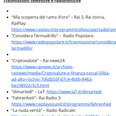
Trasmissioni televisive e radiofoniche
“Alla scoperta del ramo d’oro” – Rai 3, Rai storia,
RaiPlay:
https://www.raiplay.it/programmi/allascopertadelr
“Considera l’Armadrillo” – Radio Popolare:
https://www.radiopopolare.it/trasmissione/considera
larmadillo/
“Criptovalute” – Rai news24:
https://www.rainews.it/archivio-
rainews/media/Criptovalute-e-finanza-social-Sfida-
ad-alto-rischio-706db55f-d7c4-4b0b-8463-
be238922c5c5.html
“dimartedì” – La7:
https://www.la7.it/dimartedi
“
Fahrenheit”– Rai Radio 3:
https://www.raiplaysound.it/programmi/fahrenheit
“La nuda verità” – Radio Radicale: