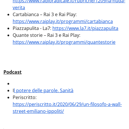
https://www.radioradicale.it/rubriche/1209/la-nuda-
verita
Cartabianca – Rai 3 e Rai Play:
https://www.raiplay.it/programmi/cartabianca
Piazzapulita - La7:
https://www.la7.it/piazzapulita
Quante storie – Rai 3 e Rai Play:
https://www.raiplay.it/programmi/quantestorie
Podcast
I
l potere delle parole. Sanità
Periscritto:
https://periscritto.it/2020/06/29/un-filosofo-a-wall-
street-emiliano-ippoliti/