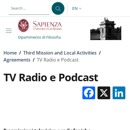
Skip to main content
Skip to footer content
EN
LANGUAGE SWITCHER: CURR
Dipartimento di Filosofia
Breadcrumb
Home
/
Third Mission and Local Activities
/
Agreements
/
TV Radio e Podcast
TV Radio e Podcast
Facebo
X