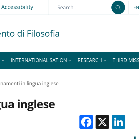
p
Accessibility
E
LA
nto di Filosofia
S
INTERNATIONALISATION
RESEARCH
THIRD MISS
namenti in lingua inglese
gua inglese
Facebook
X
Li
M