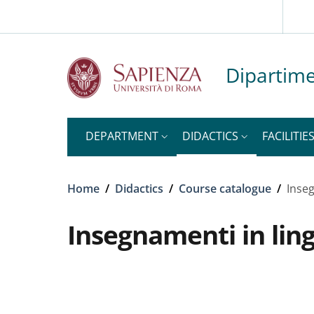
Slim to
Skip to main content
Skip to footer content
Dipartime
DEPARTMENT
DIDACTICS
FACILITIE
Breadcrumb
Home
/
Didactics
/
Course catalogue
/
Inseg
Insegnamenti in lin