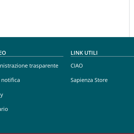
oter menu
EO
LINK UTILI
istrazione trasparente
CIAO
i notifica
Sapienza Store
cy
rio