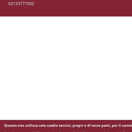
02133771002
Questo sito utilizza solo cookie tecnici, propri e di terze parti, per il corre