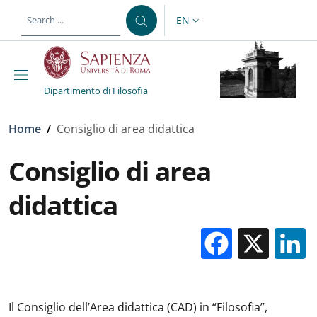
Skip to main content
Skip to footer content
EN
LANGUAGE SWITCHER: CURR
Dipartimento di Filosofia
Breadcrumb
Home
/
Consiglio di area didattica
Consiglio di area
didattica
Facebo
X
Il Consiglio dell’Area didattica (CAD) in “Filosofia”,