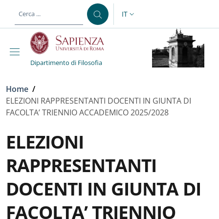
Salta al contenuto principale
Skip to footer content
IT
SELETTORE LINGUA: CURREN
Dipartimento di Filosofia
Briciole di pane
Home
/
ELEZIONI RAPPRESENTANTI DOCENTI IN GIUNTA DI
FACOLTA’ TRIENNIO ACCADEMICO 2025/2028
ELEZIONI
RAPPRESENTANTI
DOCENTI IN GIUNTA DI
FACOLTA’ TRIENNIO