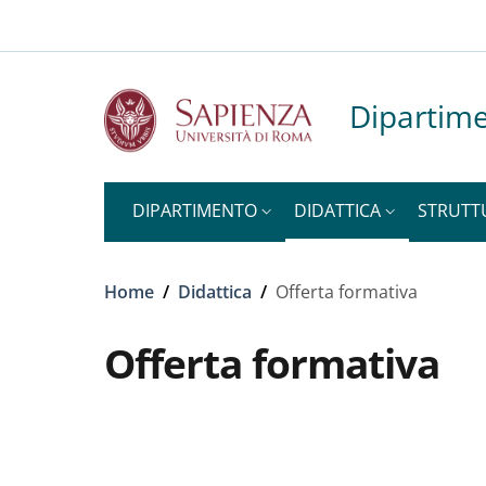
Slim to
Salta al contenuto principale
Skip to footer content
Dipartime
DIPARTIMENTO
DIDATTICA
STRUTT
Briciole di pane
Home
/
Didattica
/
Offerta formativa
Offerta formativa