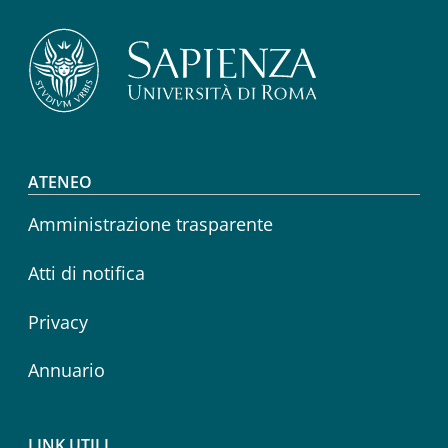
Footer menu
ATENEO
Amministrazione trasparente
Atti di notifica
Privacy
Annuario
LINK UTILI