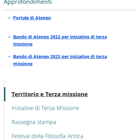
Approfondimenti
Portale di Ateneo
Bando di Ateneo 2022 per iniziative di terza
missione
Bando di Ateneo 2023 per iniziative di terza
missione
MENU CEV SECOND NAVIGATION
Attivo
Territorio e Terza missione
Iniziative di Terza Missione
Rassegna stampa
Festival della Filosofia Antica