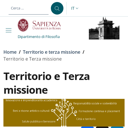
Salta al contenuto principale
Skip to footer content
IT
SELETTORE LINGUA: CURREN
Dipartimento di Filosofia
Briciole di pane
Home
/
Territorio e terza missione
/
Territorio e Terza missione
Territorio e Terza
missione