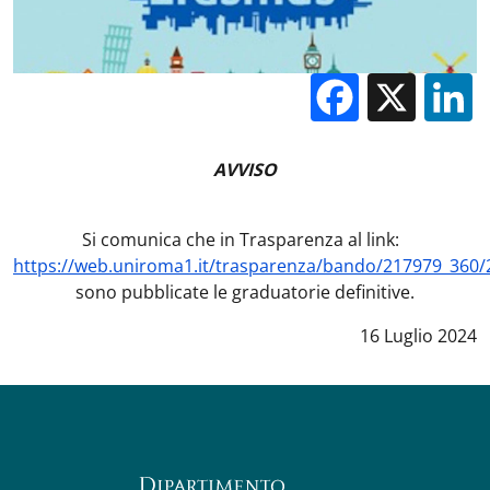
Facebo
X
AVVISO
Si comunica che in Trasparenza al link:
https://web.uniroma1.it/trasparenza/bando/217979_360/
sono pubblicate le graduatorie definitive.
Data notizia
:
16 Luglio 2024