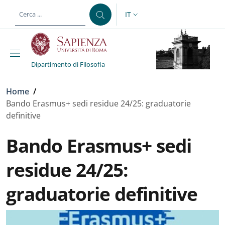
Salta al contenuto principale
Skip to footer content
IT
SELETTORE LINGUA: CURREN
Dipartimento di Filosofia
Briciole di pane
Home
/
Bando Erasmus+ sedi residue 24/25: graduatorie
definitive
Bando Erasmus+ sedi
residue 24/25:
graduatorie definitive