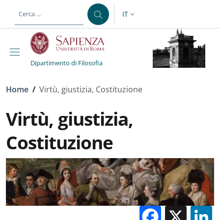
Salta al contenuto principale
Skip to footer content
IT
SELETTORE LINGUA: CURREN
Dipartimento di Filosofia
Briciole di pane
Home
/
Virtù, giustizia, Costituzione
Virtù, giustizia,
Costituzione
Facebo
X