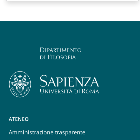
Footer menu
ATENEO
Amministrazione trasparente