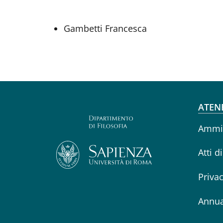
Gambetti Francesca
Fo
ATEN
Ammin
Atti d
Priva
Annua