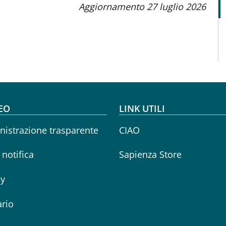
Aggiornamento 27 luglio 2026
oter menu
EO
LINK UTILI
istrazione trasparente
CIAO
i notifica
Sapienza Store
cy
rio