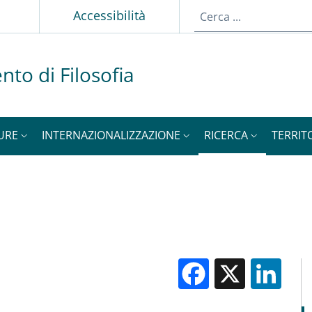
p
Accessibilità
nto di Filosofia
URE
INTERNAZIONALIZZAZIONE
RICERCA
TERRIT
i
Facebook
X
Li
M