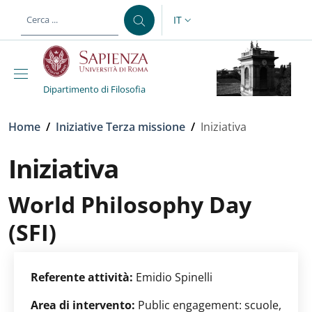
Salta al contenuto principale
Skip to footer content
IT
SELETTORE LINGUA: CURREN
Dipartimento di Filosofia
Briciole di pane
Home
/
Iniziative Terza missione
/
Iniziativa
Iniziativa
World Philosophy Day
(SFI)
Referente attività:
Emidio Spinelli
Area di intervento:
Public engagement: scuole,