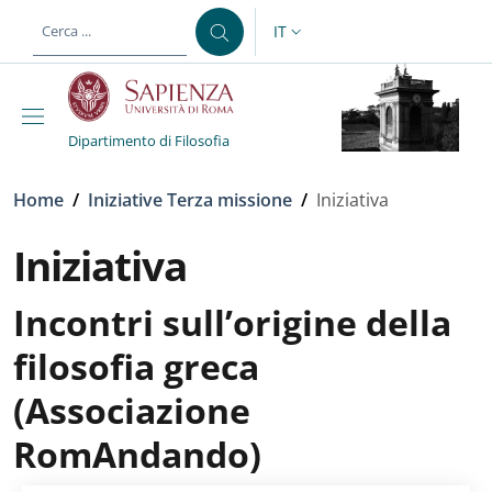
Salta al contenuto principale
Skip to footer content
IT
SELETTORE LINGUA: CURREN
Dipartimento di Filosofia
Briciole di pane
Home
/
Iniziative Terza missione
/
Iniziativa
Iniziativa
Incontri sull’origine della
filosofia greca
(Associazione
RomAndando)