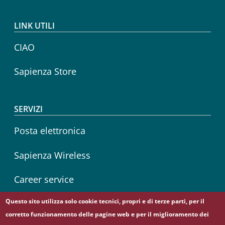
LINK UTILI
CIAO
Sapienza Store
SERVIZI
Posta elettronica
Sapienza Wireless
Career service
Questo sito utilizza solo cookie tecnici, propri e di terze parti, per il
corretto funzionamento delle pagine web e per il miglioramento dei
Seguici su